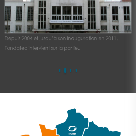
TNP – VILLEURBANNE (69)
Depuis 2004 et jusqu’à son inauguration en 2011,
Fondatec intervient sur la partie..