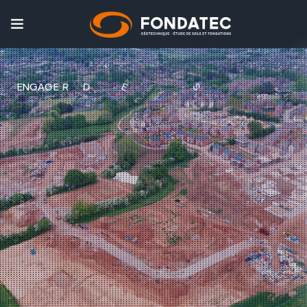
S
E
U
Q
E
N
G
A
G
E
R
D
E
S
M
O
Y
E
N
S
T
E
C
H
N
I
A
D
A
T
P
S
É
Maîtrisez la base
de vos projets