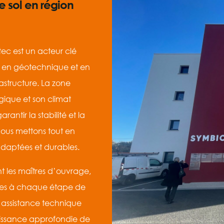
e sol en région
c est un acteur clé
e en géotechnique et en
rastructure. La zone
gique et son climat
antir la stabilité et la
ous mettons tout en
adaptées et durables.
les maîtres d’ouvrage,
ocales à chaque étape de
 l’assistance technique
aissance approfondie de