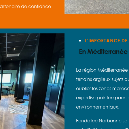
artenaire de confiance
L’IMPORTANCE DE 
En Méditerranée
La région Méditerranée 
terrains argileux sujets 
oublier les zones maréca
expertise pointue pour a
environnementaux.
Fondatec Narbonne se d