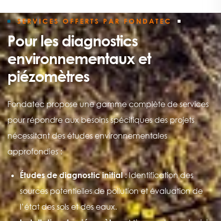
SERVICES OFFERTS PAR FONDATEC
Pour les diagnostics
environnementaux et
piézomètres
Fondatec propose une gamme complète de services
pour répondre aux besoins spécifiques des projets
nécessitant des études environnementales
approfondies :
Études de diagnostic initial
: Identification des
sources potentielles de pollution et évaluation de
l’état des sols et des eaux.