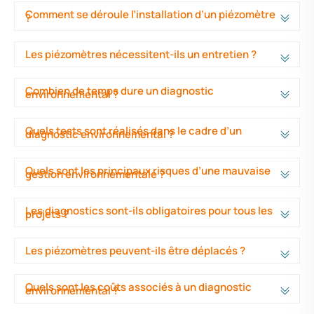
Comment se déroule l’installation d’un piézomètre
?
Les piézomètres nécessitent-ils un entretien ?
Combien de temps dure un diagnostic
environnemental ?
Quels tests sont réalisés dans le cadre d’un
diagnostic environnemental ?
Quels sont les principaux risques d’une mauvaise
gestion environnementale ?
Les diagnostics sont-ils obligatoires pour tous les
projets ?
Les piézomètres peuvent-ils être déplacés ?
Quels sont les coûts associés à un diagnostic
environnemental ?