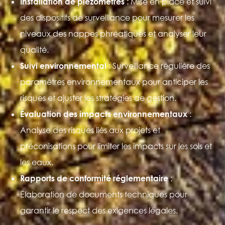
Installation de piézomètres
: Mise en place et suivi
des dispositifs de surveillance pour mesurer les
niveaux des nappes phréatiques et analyser leur
qualité.
Suivi environnemental
: Surveillance régulière des
paramètres environnementaux pour anticiper les
risques et ajuster les stratégies de gestion.
Évaluation des impacts environnementaux
:
Analyse des risques liés aux projets et
préconisations pour limiter les impacts sur les sols et
les eaux.
Rapports de conformité réglementaire
:
Élaboration de documents techniques pour
garantir le respect des exigences légales.