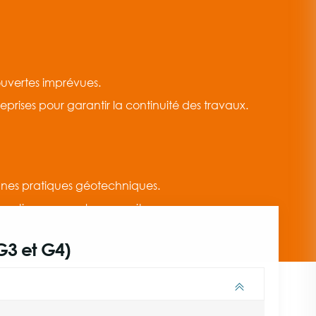
ouvertes imprévues.
prises pour garantir la continuité des travaux.
onnes pratiques géotechniques.
matiques complexes sur site.
G3 et G4)