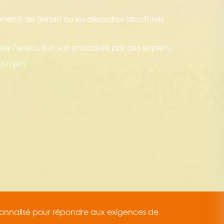
ements de terrain ou les désordres structurels.
e l’exécution soit encadrée par des experts,
projets.
nnalisé pour répondre aux exigences de