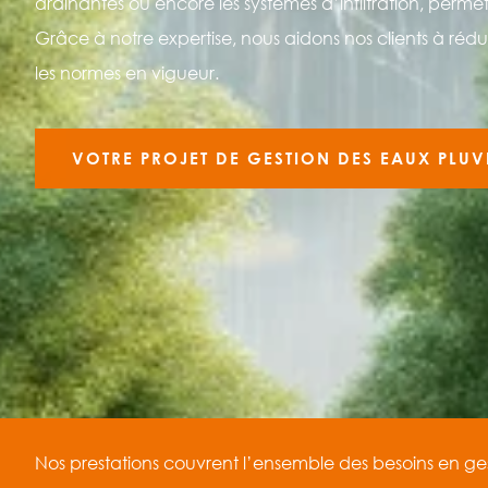
drainantes ou encore les systèmes d’infiltration, perme
Grâce à notre expertise, nous aidons nos clients à réd
les normes en vigueur.
VOTRE PROJET DE GESTION DES EAUX PLUV
Nos prestations couvrent l’ensemble des besoins en ges