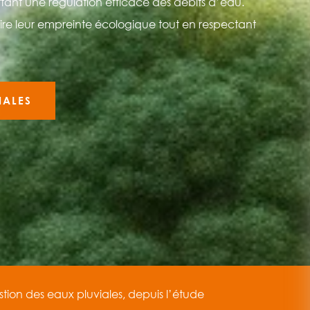
ttant une régulation efficace des débits d’eau.
uire leur empreinte écologique tout en respectant
IALES
tion des eaux pluviales, depuis l’étude