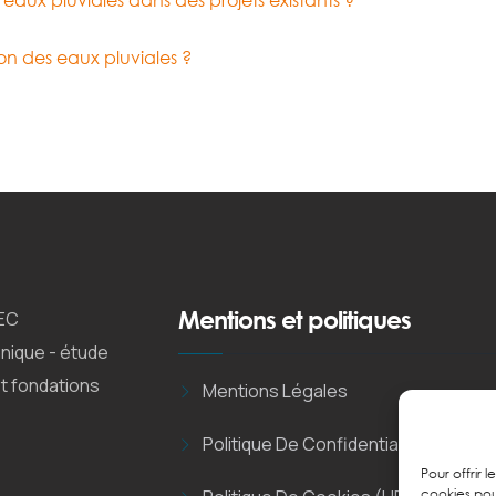
eaux pluviales dans des projets existants ?
n des eaux pluviales ?
Mentions et politiques
EC
nique - étude
et fondations
Mentions Légales
Politique De Confidentialité
Pour offrir 
cookies pou