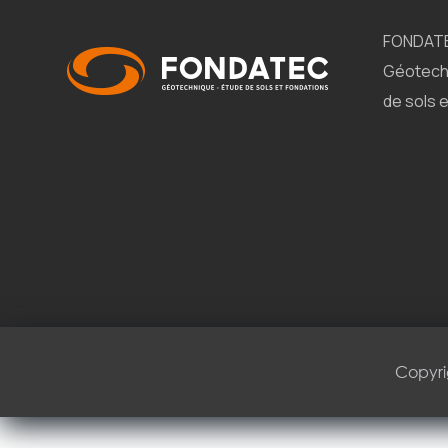
FONDAT
Géotech
de sols 
Copyri