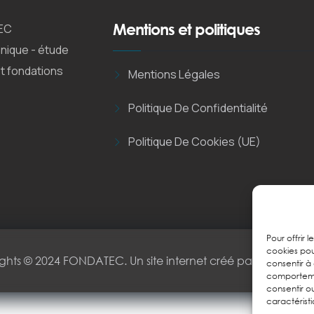
Mentions et politiques
EC
nique - étude
et fondations
Mentions Légales
Politique De Confidentialité
Politique De Cookies (UE)
Pour offrir 
cookies pou
ghts © 2024 FONDATEC. Un site internet créé par
Magnetiks 
consentir à
comportemen
consentir o
caractéristi