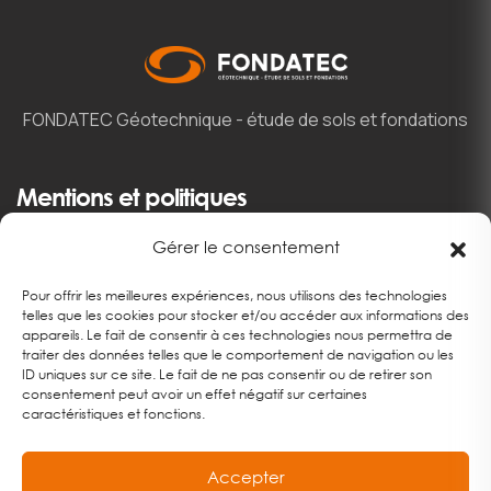
FONDATEC
Géotechnique - étude de sols et fondations
Mentions et politiques
Gérer le consentement
Mentions Légales
Pour offrir les meilleures expériences, nous utilisons des technologies
telles que les cookies pour stocker et/ou accéder aux informations des
Politique De Confidentialité
appareils. Le fait de consentir à ces technologies nous permettra de
traiter des données telles que le comportement de navigation ou les
Politique De Cookies (UE)
ID uniques sur ce site. Le fait de ne pas consentir ou de retirer son
consentement peut avoir un effet négatif sur certaines
caractéristiques et fonctions.
Accepter