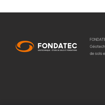
FONDAT
Géotech
de sols 