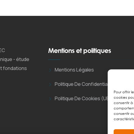
Mentions et politiques
EC
nique - étude
et fondations
Mentions Légales
Politique De Confidentialité
Pour offrir 
cookies pou
Politique De Cookies (UE)
consentir à
comportemen
consentir o
caractéristi